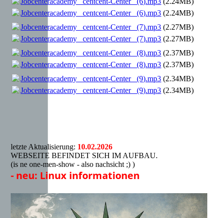
Jobcenteracademy _centcent-Center_ (6).mp3
(2.24MB)
Jobcenteracademy _centcent-Center_ (6).mp3
(2.24MB)
Jobcenteracademy _centcent-Center_ (7).mp3
(2.27MB)
Jobcenteracademy _centcent-Center_ (7).mp3
(2.27MB)
Jobcenteracademy _centcent-Center_ (8).mp3
(2.37MB)
Jobcenteracademy _centcent-Center_ (8).mp3
(2.37MB)
Jobcenteracademy _centcent-Center_ (9).mp3
(2.34MB)
Jobcenteracademy _centcent-Center_ (9).mp3
(2.34MB)
letzte Aktualisierung:
10.02.2026
WEBSEITE BEFINDET SICH IM AUFBAU.
(is ne one-men-show - also nachsicht ;) )
- neu: Linux informationen