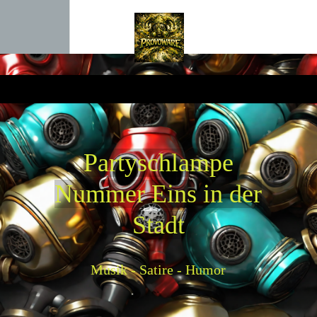
P
artyschlampe
Nummer Eins in der
Stadt
Musik - Satire - Humor