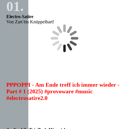
01.
Electro-Satire
Von Zart bis Knüppelhart!
PPPOPPI - Am Ende treff ich immer wieder -
Part # 1 (2025) #provoware #music
#electrosatire2.0