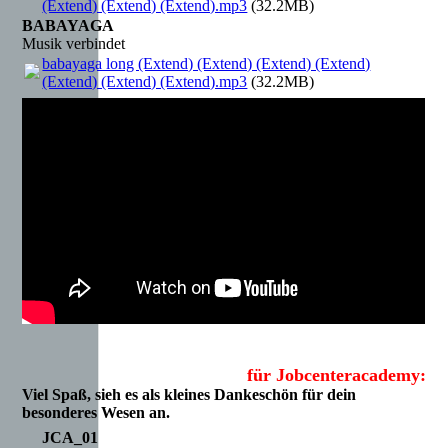
(Extend) (Extend) (Extend).mp3
(32.2MB)
BABAYAGA
Musik verbindet
babayaga long (Extend) (Extend) (Extend) (Extend)
(Extend) (Extend) (Extend).mp3
(32.2MB)
für Jobcenteracademy:
Viel Spaß, sieh es als kleines Dankeschön für dein
besonderes Wesen an.
JCA_01