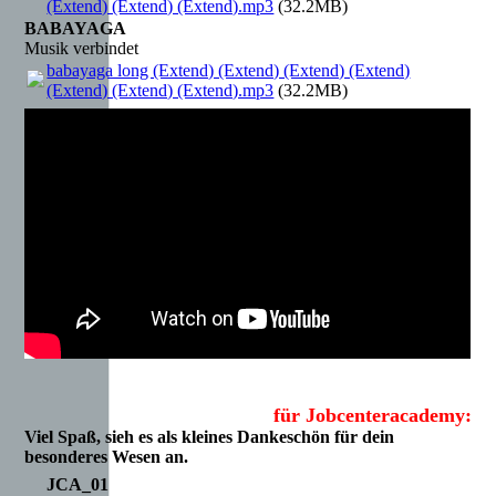
(Extend) (Extend) (Extend).mp3
(32.2MB)
BABAYAGA
Musik verbindet
babayaga long (Extend) (Extend) (Extend) (Extend)
(Extend) (Extend) (Extend).mp3
(32.2MB)
für Jobcenteracademy:
Viel Spaß, sieh es als kleines Dankeschön für dein
besonderes Wesen an.
JCA_01