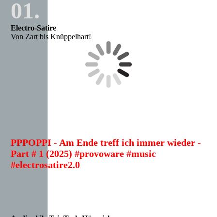
01.
Electro-Satire
Von Zart bis Knüppelhart!
PPPOPPI - Am Ende treff ich immer wieder -
Part # 1 (2025) #provoware #music
#electrosatire2.0