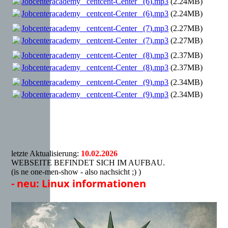
Jobcenteracademy _centcent-Center_ (6).mp3
(2.24MB)
Jobcenteracademy _centcent-Center_ (6).mp3
(2.24MB)
Jobcenteracademy _centcent-Center_ (7).mp3
(2.27MB)
Jobcenteracademy _centcent-Center_ (7).mp3
(2.27MB)
Jobcenteracademy _centcent-Center_ (8).mp3
(2.37MB)
Jobcenteracademy _centcent-Center_ (8).mp3
(2.37MB)
Jobcenteracademy _centcent-Center_ (9).mp3
(2.34MB)
Jobcenteracademy _centcent-Center_ (9).mp3
(2.34MB)
letzte Aktualisierung:
10.02.2026
WEBSEITE BEFINDET SICH IM AUFBAU.
(is ne one-men-show - also nachsicht ;) )
- neu: Linux informationen