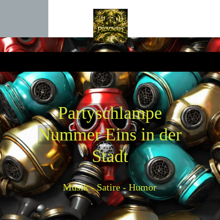
P
artyschlampe
Nummer Eins in der
Stadt
Musik - Satire - Humor