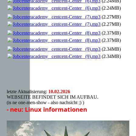
Jobcenteracademy _centcent-Center_ (6).mp3
(2.24MB)
Jobcenteracademy _centcent-Center_ (6).mp3
(2.24MB)
Jobcenteracademy _centcent-Center_ (7).mp3
(2.27MB)
Jobcenteracademy _centcent-Center_ (7).mp3
(2.27MB)
Jobcenteracademy _centcent-Center_ (8).mp3
(2.37MB)
Jobcenteracademy _centcent-Center_ (8).mp3
(2.37MB)
Jobcenteracademy _centcent-Center_ (9).mp3
(2.34MB)
Jobcenteracademy _centcent-Center_ (9).mp3
(2.34MB)
letzte Aktualisierung:
10.02.2026
WEBSEITE BEFINDET SICH IM AUFBAU.
(is ne one-men-show - also nachsicht ;) )
- neu: Linux informationen