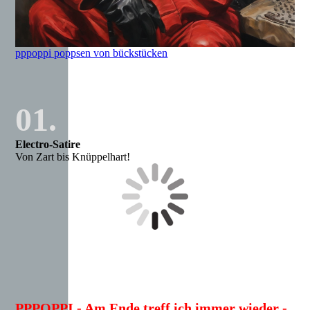
pppoppi poppsen von bückstücken
01.
Electro-Satire
Von Zart bis Knüppelhart!
PPPOPPI - Am Ende treff ich immer wieder -