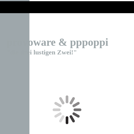
provoware & pppoppi
"die drei lustigen Zwei!"