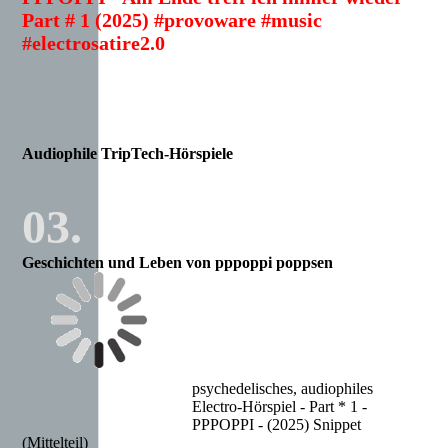
Part # 1 (2025) #provoware #music
#electrosatire2.0
Audiophile TripTech-Hörspiele
03.
Geschichten und Leben von pppoppi poppsen
psychedelisches, audiophiles
Electro-Hörspiel - Part * 1 -
PPPOPPI - (2025) Snippet
(Mittelteil)