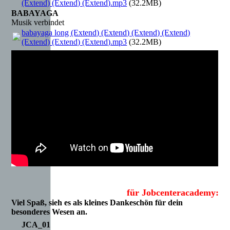
(Extend) (Extend) (Extend).mp3
(32.2MB)
BABAYAGA
Musik verbindet
babayaga long (Extend) (Extend) (Extend) (Extend)
(Extend) (Extend) (Extend).mp3
(32.2MB)
für Jobcenteracademy:
Viel Spaß, sieh es als kleines Dankeschön für dein
besonderes Wesen an.
JCA_01