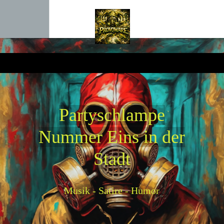
P
artyschlampe
Nummer Eins in der
Stadt
Musik - Satire - Humor