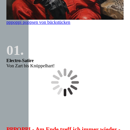
pppoppi poppsen von bückstücken
01.
Electro-Satire
Von Zart bis Knüppelhart!
PPPOPPI - Am Ende treff ich immer wieder -