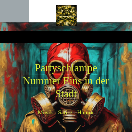
P
artyschlampe
Nummer Eins in der
Stadt
Musik - Satire - Humor