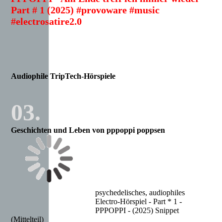
Part # 1 (2025) #provoware #music
#electrosatire2.0
Audiophile TripTech-Hörspiele
03.
Geschichten und Leben von pppoppi poppsen
psychedelisches, audiophiles
Electro-Hörspiel - Part * 1 -
PPPOPPI - (2025) Snippet
(Mittelteil)