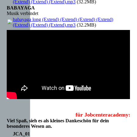
(Extend) (Extend) (Extend).mp3
(32.2MB)
BABAYAGA
Musik verbindet
babayaga long (Extend) (Extend) (Extend) (Extend)
(Extend) (Extend) (Extend).mp3
(32.2MB)
für Jobcenteracademy:
Viel Spaß, sieh es als kleines Dankeschön für dein
besonderes Wesen an.
JCA_01