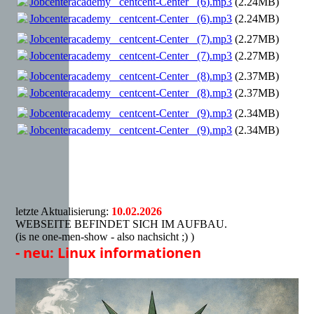
Jobcenteracademy _centcent-Center_ (6).mp3
(2.24MB)
Jobcenteracademy _centcent-Center_ (6).mp3
(2.24MB)
Jobcenteracademy _centcent-Center_ (7).mp3
(2.27MB)
Jobcenteracademy _centcent-Center_ (7).mp3
(2.27MB)
Jobcenteracademy _centcent-Center_ (8).mp3
(2.37MB)
Jobcenteracademy _centcent-Center_ (8).mp3
(2.37MB)
Jobcenteracademy _centcent-Center_ (9).mp3
(2.34MB)
Jobcenteracademy _centcent-Center_ (9).mp3
(2.34MB)
letzte Aktualisierung:
10.02.2026
WEBSEITE BEFINDET SICH IM AUFBAU.
(is ne one-men-show - also nachsicht ;) )
- neu: Linux informationen