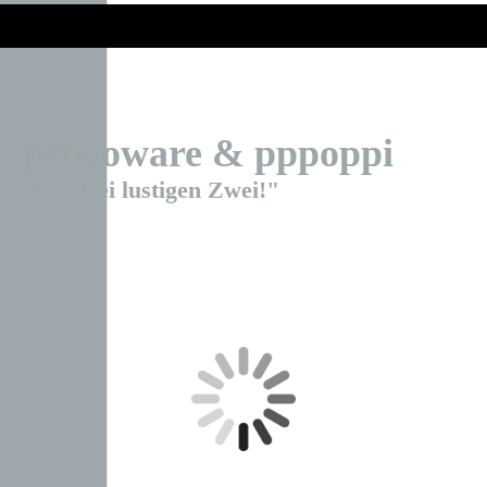
provoware & pppoppi
"die drei lustigen Zwei!"